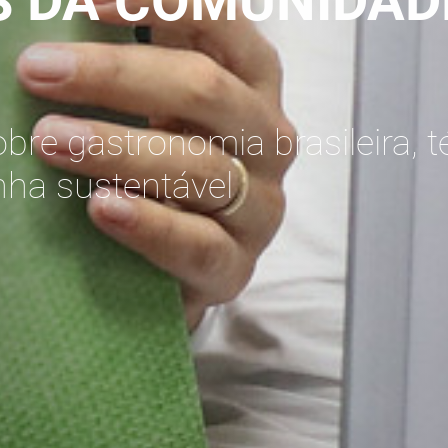
 DA COMUNIDAD
bre gastronomia brasileira, t
inha sustentável