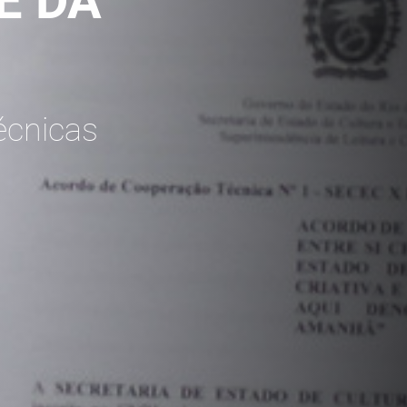
E DA
écnicas