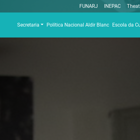
FUNARJ
INEPAC
Theat
Secretaria
Política Nacional Aldir Blanc
Escola da Cu