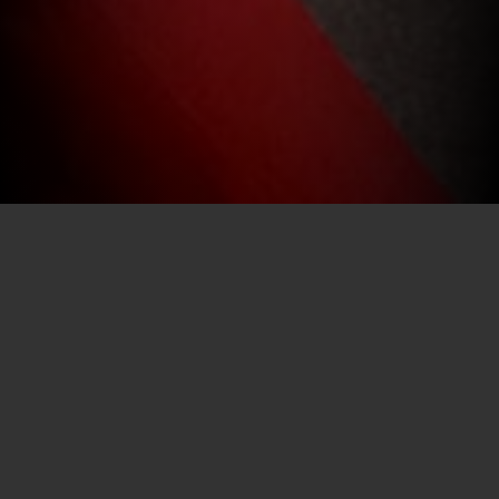
Por SECEC-RJ em 31/08/2020
A alegria das apresentações circenses é tradicional para
crianças e adultos em todo o estado do Rio. Para
fortalecer a categoria, a Secretaria de Estado de Cultura e
Economia Criativa do Rio (Sececrj) realizou uma reunião
com 20 representantes do setor cadastrados na
Fundação Nacional de Artes (Funartes) na Biblioteca
Parque Estadual, nesta quarta-feira (26). No encontro, a