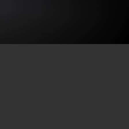
onomia
mil
itais a
meses
tações do
ea