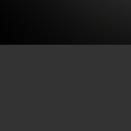
Por SECEC-RJ em 21/07/2020
Luz, câm
Criativa
projetos
partir d
para rea
edital, q