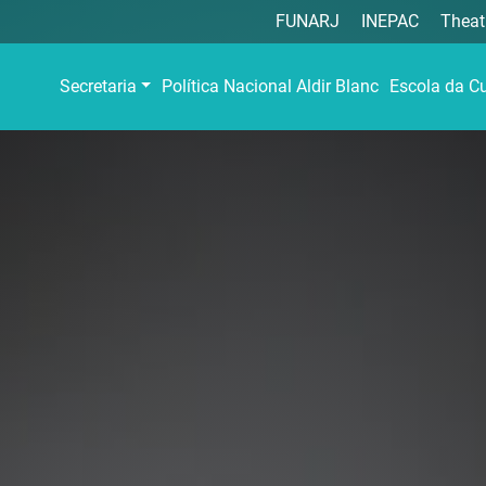
FUNARJ
INEPAC
Theat
Secretaria
Política Nacional Aldir Blanc
Escola da Cu