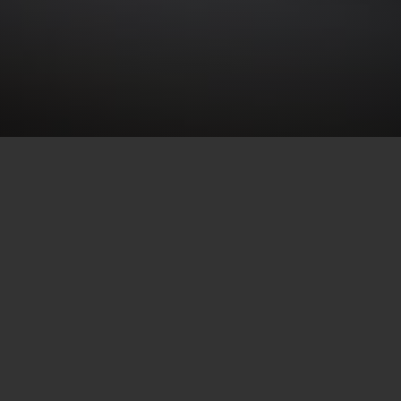
era, ação! A
Secretaria de Estado de Cultura e Ec
 do Rio
(Sececrj) abriu o período de exibição dos 1,5 
 do
Cultura Presente nas Redes
nas plataformas dig
esta segunda-feira (20). Os proponentes terão dois 
lizarem as apresentações, seguindo todas as orien
ue teve como objetivo auxiliar os profissionais da ár