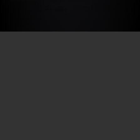
Por SECEC-RJ em 19/04/2024
A história do “rei”, que completa 83 anos nesta
sexta-feira (19/04), já foi contada e recontada de
várias formas e por inúmeras pessoas. Uma delas é
especial: a do parceiro e amigo Erasmo Carlos. Ao
participar da série “Depoimentos para a
posteridade”, do Museu da Imagem e do Som do
Rio de Janeiro, o cantor e compositor contou
detalhes da relação da dupla e o surgimento da