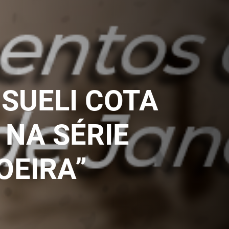
SUELI COTA
 NA SÉRIE
OEIRA”