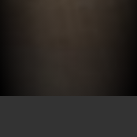
Por SECEC-RJ em 05/08/2020
Um gesto de carinho mesmo à distância. Para aproximar