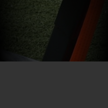
Por SECEC-RJ em 29/05/2025
A tradicional Festa de Rio Dourado, em Casimiro de
Abreu, terá um reforço especial neste ano. O “Sábado da
Família”, projeto da Secretaria de Estado de Cultura e
Economia Criativa (
Sececrj
), integrará a programação do