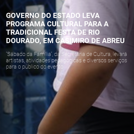
GOVERNO DO ESTADO LEVA
PROGRAMA CULTURAL PARA A
TRADICIONAL FESTA DE RIO
DOURADO, EM CASIMIRO DE ABREU
“Sábado da Família”, da Secretaria de Cultura, levará
artistas, atividades pedagógicas e diversos serviços
para o público do evento