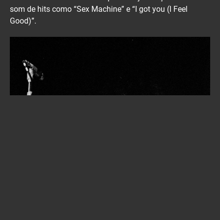
som de hits como “Sex Machine” e “I got you (I Feel
Good)”.