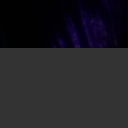
Por SECEC-RJ em 02/12/2021
O Festival Acordes do Amanhã – #MúsicasQueAbraçam
está selecionando fazedores de cultura que desejam
compor a programação do evento. As inscrições ficam
abertas até o dia 5 de dezembro, através do site
www.festivalacordesdoamanha.com.br
. Serão 100
trabalhos escolhidos, com cachês que variam de R$1 mil
a R$2 mil, totalizando investimento de R$150 mil.