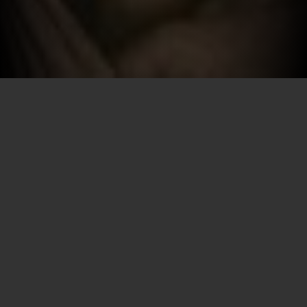
Por SECEC-RJ em 12/05/2026
A Fundação Museu da Imagem e do Som realizou
no dia 7 de maio, na Fototeca Estadual do Rio de
Janeiro, localizada na sede Lapa da instituição, o
debate “Protocolo de Escuta: quando a IA não
reconhece uma língua viva”. O encontro reuniu
cultura, tecnologia, memória e responsabilidade
institucional em uma reflexão inédita sobre a