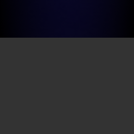
Por SECEC-RJ em 21/08/2025
Sucesso de público, com casa cheia todos os dias, a
exposição “Jornada do Pequeno Príncipe – Uma
experiência imersiva e inédita no Brasil”, será prorrogada
por mais uma semana, até o dia 29 de agosto. Instalada
na Biblioteca Parque Estadual (BPE), no Centro do Rio de
Janeiro, a mostra já recebeu cerca de 18 mil visitantes
desde a abertura. Para quem deseja aproveitar a
oportunidade, os ingressos poderão ser adquiridos
gratuitamente a partir das 10h desta sexta-feira (22/8),