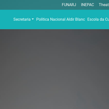
FUNARJ
INEPAC
Theat
Secretaria
Política Nacional Aldir Blanc
Escola da Cu