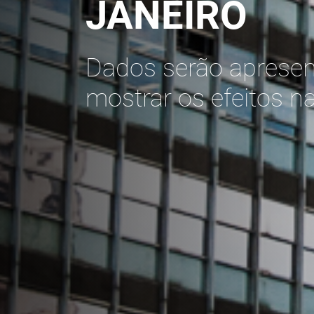
JANEIRO
Dados serão apresent
mostrar os efeitos 