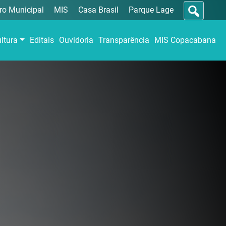
ro Municipal
MIS
Casa Brasil
Parque Lage
ltura
Editais
Ouvidoria
Transparência
MIS Copacabana