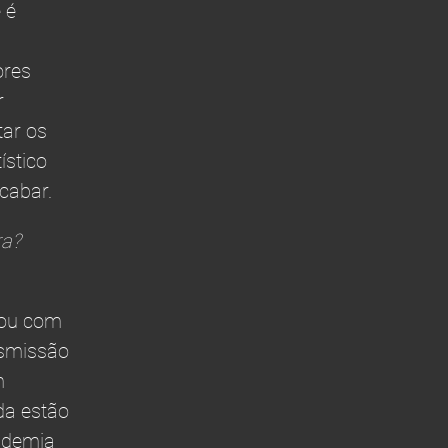
 é
ores
r
ar os
stico
cabar.
ra?
lhou com
nsmissão
m
da estão
ndemia