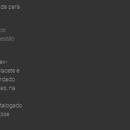
ada para
os
gestão
ex-
lacete e
rdado.
as, na
atalogado
Esse