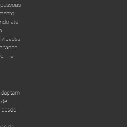
l pessoas
amento
ando até
o
ividades
eitando
nforme
 adaptam
 de
, desde
inas de