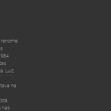
 renome.
es
1984
tas
a, Luiz
stava na
Está
s nas