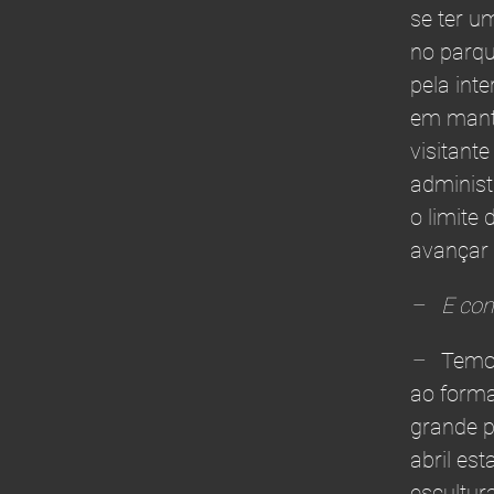
se ter u
no parqu
pela int
em mant
visitant
administ
o limite
avançar 
– E com 
–
Temos
ao forma
grande p
abril es
escultura