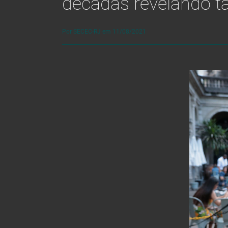
décadas revelando t
Por SECEC-RJ em 11/08/2021