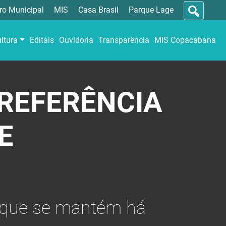
ro Municipal
MIS
Casa Brasil
Parque Lage
ltura
Editais
Ouvidoria
Transparência
MIS Copacabana
 REFERÊNCIA
E
, que se mantém há