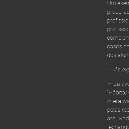
Um exemp
procura
profissi
profissi
complem
casos e
dos alun
– As exp
–
Já tiv
“Hábito/
interati
pelas re
arquiva
fechando