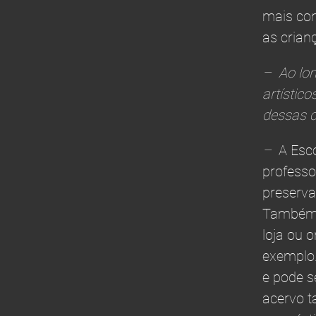
mais con
as crian
– Ao lon
artístic
dessas c
–
A Esco
professo
preserva
Também r
loja ou 
exemplo.
e pode s
acervo t