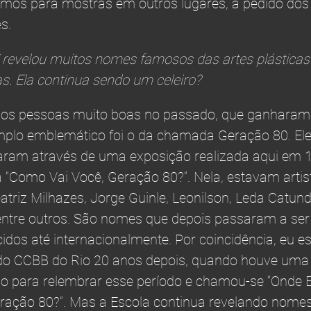
mos para mostras em outros lugares, a pedido dos
s.
revelou muitos nomes famosos das artes plásticas
ras. Ela continua sendo um celeiro?
os pessoas muito boas no passado, que ganharam
plo emblemático foi o da chamada Geração 80. El
ram através de uma exposição realizada aqui em 
da “Como Vai Você, Geração 80?”. Nela, estavam artis
triz Milhazes, Jorge Guinle, Leonilson, Leda Catund
 entre outros. São nomes que depois passaram a ser
idos até internacionalmente. Por coincidência, eu e
do CCBB do Rio 20 anos depois, quando houve uma
o para relembrar esse período e chamou-se “Onde 
ração 80?”. Mas a Escola continua revelando nome