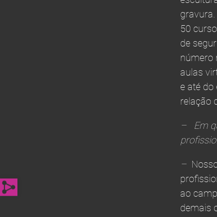
gravura
50 curso
de segur
número r
aulas vi
e até do
relação 
– Em qu
profissi
–
Nossos
profissi
ao campo
demais o