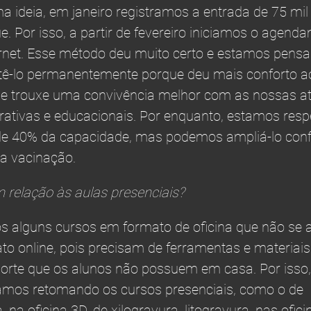
ma ideia, em janeiro registramos a entrada de 75 mi
e. Por isso, a partir de fevereiro iniciamos o agend
ernet. Esse método deu muito certo e estamos pens
ê-lo permanentemente porque deu mais conforto a
e e trouxe uma convivência melhor com as nossas at
rativas e educacionais. Por enquanto, estamos resp
 de 40% da capacidade, mas podemos ampliá-lo co
a vacinação.
relação às aulas presenciais?
 alguns cursos em formato de oficina que não se
to online, pois precisam de ferramentas e materiais
orte que os alunos não possuem em casa. Por isso
tamos retomando os cursos presenciais, como o de
, na oficina 3D, de xilogravura, litogravura, nas ofic