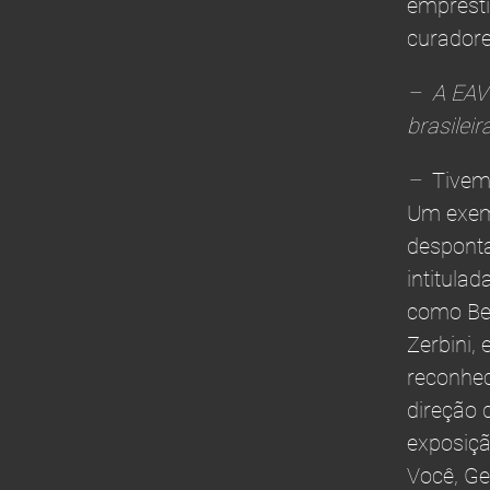
emprésti
curadore
– A EAV 
brasilei
–
Tivem
Um exem
desponta
intitula
como Bea
Zerbini,
reconhec
direção 
exposiçã
Você, Ge