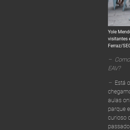
Yole Mend
visitantes
Ferraz/SE
– Como e
EAV?
–
Está 
chegamos
aulas on
parque e
curioso 
passado 