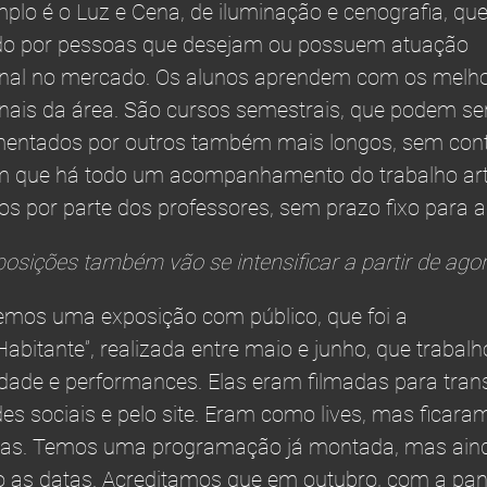
lo é o Luz e Cena, de iluminação e cenografia, que
do por pessoas que desejam ou possuem atuação
onal no mercado. Os alunos aprendem com os melh
onais da área. São cursos semestrais, que podem se
entados por outros também mais longos, sem cont
m que há todo um acompanhamento do trabalho artí
os por parte dos professores, sem prazo fixo para a
osições também vão se intensificar a partir de ago
emos uma exposição com público, que foi a
Habitante”, realizada entre maio e junho, que traba
vidade e performances. Elas eram filmadas para tra
des sociais e pelo site. Eram como lives, mas ficara
das. Temos uma programação já montada, mas ain
 as datas. Acreditamos que em outubro, com a pa