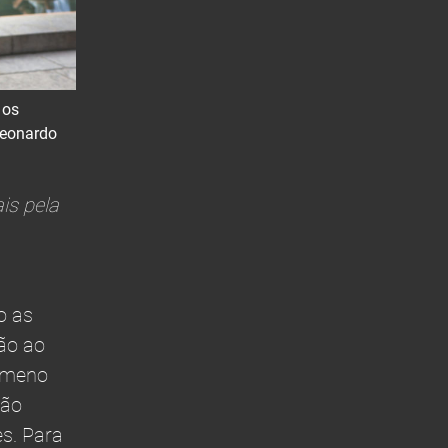
 os
Leonardo
is pela
o as
ção ao
nômeno
rão
s. Para