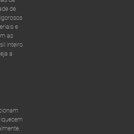
ade de
rigorosos
riais e
om as
l inteiro
eja a
lacionam
nriquecem
almente.