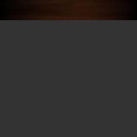
Por SECEC-RJ em 27/09/2024
O 4º Encontro das Artes – Edição Teatro trará ao público
mesas de debates e workshop gratuitos. O evento,
realizado pela Secretaria de Estado de Cultura e
Economia Criativa (
Sececrj
), através da Superintendência
de Artes, acontece na próxima segunda-feira (30/09), na
Biblioteca Parque Estadual (BPE), Centro, a partir das
13h. Para participar, é necessário preencher, previamente,
formulário de inscrição online.
“Os encontros são oportunidades de compartilhamento
de experiências e saberes entre diferentes artistas,
agentes culturais e parceiros institucionais, em uma troca