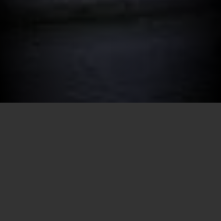
Por SECEC-RJ em 08/06/2026
Cenário de uma rica diversidade cultural, o Rio de Janeiro
abriga bens que ajudam a preservar a memória e a contar
a história do estado. Com o objetivo de contribuir para a
conservação desse patrimônio, o Governo do Rio, por
meio da Secretaria de Cultura e Economia Criativa, lança,
nesta segunda-feira (08/06), o edital Infracultura. A