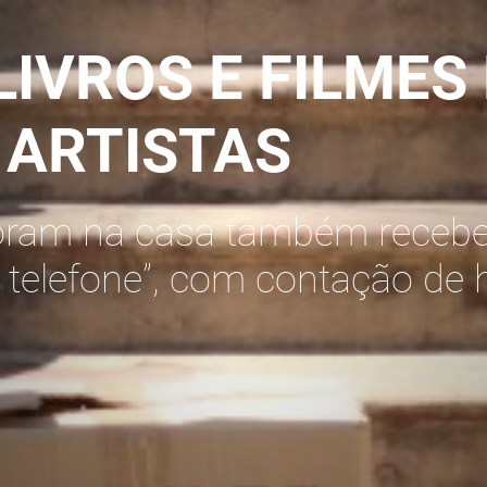
LIVROS E FILMES
 ARTISTAS
oram na casa também recebe
r telefone”, com contação de 