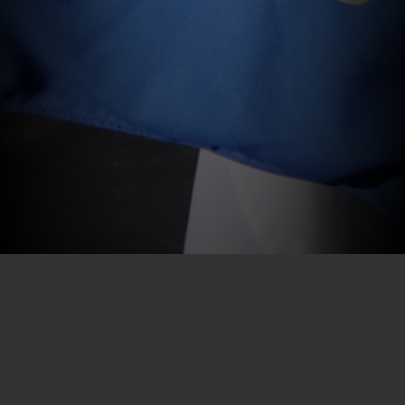
Por SECEC-RJ em 16/04/2025
Durante os meses de abril, maio e junho, servidores da
Secretaria de Estado de Cultura e Economia Criativa do
Rio de Janeiro (Sececrj), em parceria com a Fundação