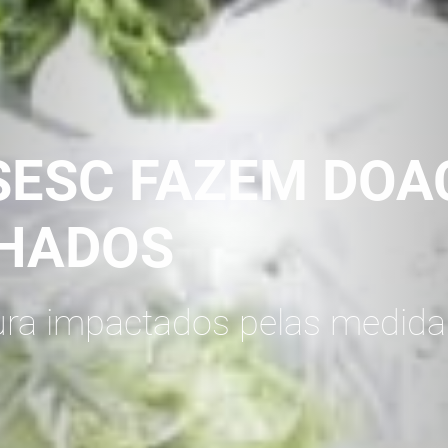
SESC FAZEM DOA
CHADOS
tura impactados pelas medidas