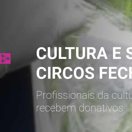
CULTURA E 
CIRCOS FE
Profissionais da cul
recebem donativos