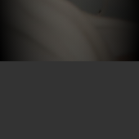
Por SECEC-RJ em 09/03/2026
A Secretaria de Estado de Cultura e Economia
Criativa do Rio de Janeiro concluiu o VII Fórum
Estadual dos Pontos de Cultura (VII FEdPC),
realizado entre os dias 23 e 28 de fevereiro de 2026,