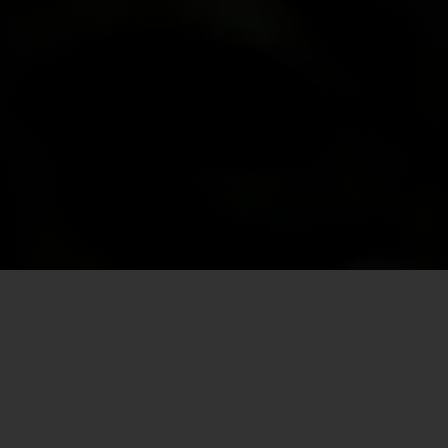
Por SECEC-RJ em 11/02/2022
A
Secretaria de Estado de Cultura e Economia Criativa do
Rio de Janeiro
(Sececrj) lançou, nesta quinta-feira (10), o
programa Centro de Referência do Artesanato da