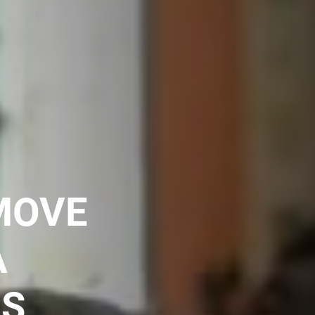
MOVE
A
IS