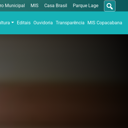
ro Municipal
MIS
Casa Brasil
Parque Lage
ltura
Editais
Ouvidoria
Transparência
MIS Copacabana