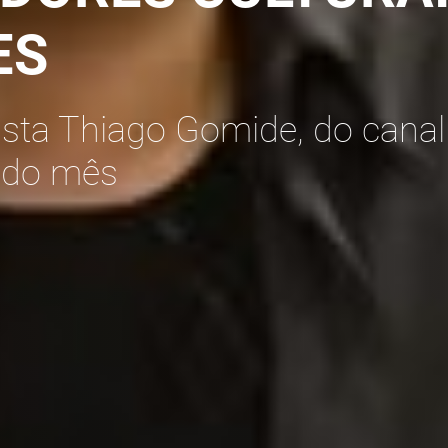
ES
lista Thiago Gomide, do canal ‘
 do mês