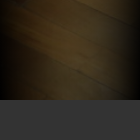
Por SECEC-RJ em 19/01/2023
A Biblioteca Parque Estadual (BPE), no Centro, vai sediar,