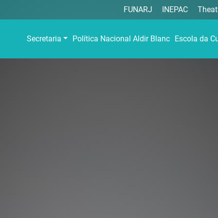
FUNARJ
INEPAC
Theat
Secretaria
Política Nacional Aldir Blanc
Escola da Cu