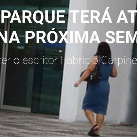
 PARQUE TERÁ A
 NA PRÓXIMA SE
r o escritor Fabrício Carpinej