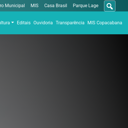
ro Municipal
MIS
Casa Brasil
Parque Lage
ltura
Editais
Ouvidoria
Transparência
MIS Copacabana